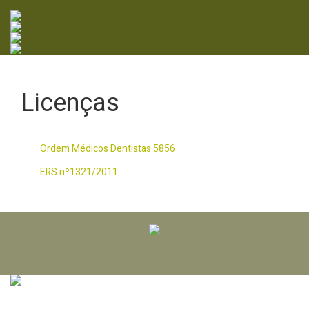
Passar
para
o
conteúdo
principal
Licenças
Ordem Médicos Dentistas 5856
ERS nº1321/2011